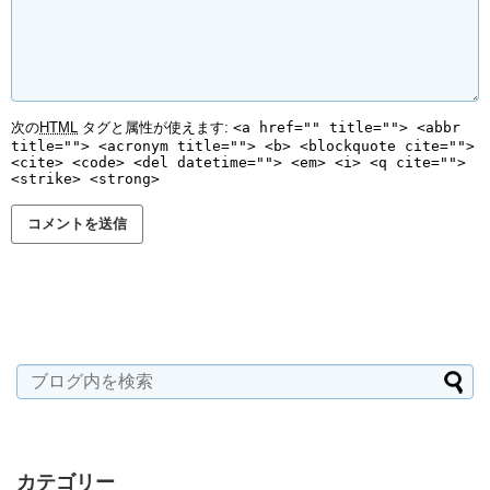
次の
HTML
タグと属性が使えます:
<a href="" title=""> <abbr
title=""> <acronym title=""> <b> <blockquote cite="">
<cite> <code> <del datetime=""> <em> <i> <q cite="">
<strike> <strong>
カテゴリー