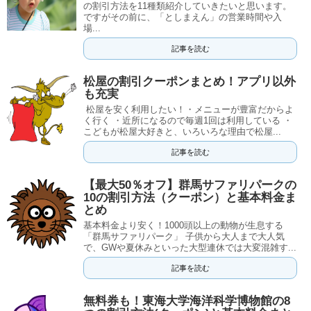
の割引方法を11種類紹介していきたいと思います。
ですがその前に、「としまえん」の営業時間や入
場...
記事を読む
松屋の割引クーポンまとめ！アプリ以外
も充実
松屋を安く利用したい！・メニューが豊富だからよ
く行く ・近所になるので毎週1回は利用している ・
こどもが松屋大好きと、いろいろな理由で松屋...
記事を読む
【最大50％オフ】群馬サファリパークの
10の割引方法（クーポン）と基本料金ま
とめ
基本料金より安く！1000頭以上の動物が生息する
「群馬サファリパーク」 子供から大人まで大人気
で、GWや夏休みといった大型連休では大変混雑す...
記事を読む
無料券も！東海大学海洋科学博物館の8