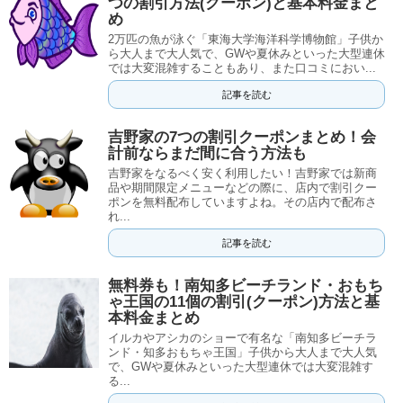
つの割引方法(クーポン)と基本料金まと
め
2万匹の魚が泳ぐ「東海大学海洋科学博物館」子供か
ら大人まで大人気で、GWや夏休みといった大型連休
では大変混雑することもあり、また口コミにおい...
記事を読む
吉野家の7つの割引クーポンまとめ！会
計前ならまだ間に合う方法も
吉野家をなるべく安く利用したい！吉野家では新商
品や期間限定メニューなどの際に、店内で割引クー
ポンを無料配布していますよね。その店内で配布さ
れ...
記事を読む
無料券も！南知多ビーチランド・おもち
ゃ王国の11個の割引(クーポン)方法と基
本料金まとめ
イルカやアシカのショーで有名な「南知多ビーチラ
ンド・知多おもちゃ王国」子供から大人まで大人気
で、GWや夏休みといった大型連休では大変混雑す
る...