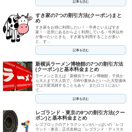
記事を読む
すき家の7つの割引方法(クーポン)まと
め
すき家をお得に利用したい！・牛丼といえばすき
家！・近所にあるからよく利用している・牛丼以外
が食べたいときも、すき家を利用することが多い
と、す...
記事を読む
新横浜ラーメン博物館の7つの割引方法
(クーポン)と基本料金まとめ
ラーメンと言えば「新横浜ラーメン博物館」子供か
ら大人まで大人気で、GWや夏休みといった大型連休
では大変混雑することもあり、また口コミにおい
て...
記事を読む
レゴランド・東京の9つの割引方法(クー
ポン)と基本料金まとめ
レゴブロックのアトラクションがいっぱいの「レゴ
ランド・東京」正式名称は「レゴランド・ディスカ