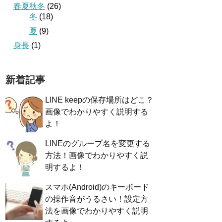
春夏秋冬
(26)
冬
(18)
夏
(9)
身長
(1)
新着記事
LINE keepの保存場所はどこ？
画像でわかりやすく説明する
よ！
LINEのグループ名を変更する
方法！画像でわかりやすく説
明するよ！
スマホ(Android)のキーボード
の操作音がうるさい！設定方
法を画像でわかりやすく説明