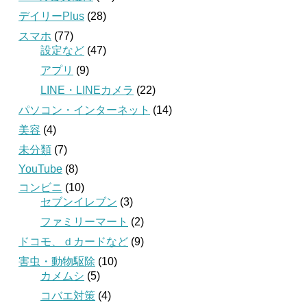
デイリーPlus
(28)
スマホ
(77)
設定など
(47)
アプリ
(9)
LINE・LINEカメラ
(22)
パソコン・インターネット
(14)
美容
(4)
未分類
(7)
YouTube
(8)
コンビニ
(10)
セブンイレブン
(3)
ファミリーマート
(2)
ドコモ、ｄカードなど
(9)
害虫・動物駆除
(10)
カメムシ
(5)
コバエ対策
(4)