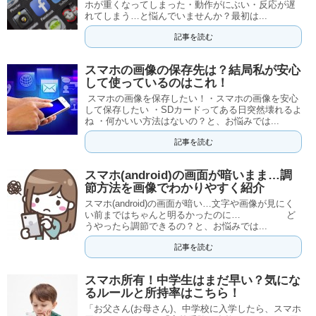
ホが重くなってしまった・動作がにぶい・反応が遅
れてしまう…と悩んでいませんか？最初は...
記事を読む
スマホの画像の保存先は？結局私が安心
して使っているのはこれ！
スマホの画像を保存したい！・スマホの画像を安心
して保存したい ・SDカードってある日突然壊れるよ
ね ・何かいい方法はないの？と、お悩みでは...
記事を読む
スマホ(android)の画面が暗いまま…調
節方法を画像でわかりやすく紹介
スマホ(android)の画面が暗い…文字や画像が見にく
い前まではちゃんと明るかったのに… ど
うやったら調節できるの？と、お悩みでは...
記事を読む
スマホ所有！中学生はまだ早い？気にな
るルールと所持率はこちら！
「お父さん(お母さん)、中学校に入学したら、スマホ