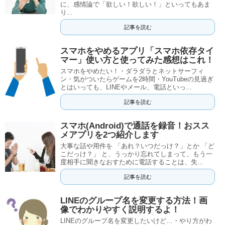
に、感情論で「欲しい！欲しい！」といってもあま
り...
記事を読む
スマホをやめるアプリ「スマホ依存タイ
マー」使い方と使ってみた感想はこれ！
スマホをやめたい！・ダラダラとネットサーフィ
ン・気がついたらゲームを2時間・YouTubeの見過ぎ
とはいっても、LINEやメール、電話といっ...
記事を読む
スマホ(Android)で通話を録音！おスス
メアプリを2つ紹介します
大事な話や用件を 「あれ？いつだっけ？」とか 「ど
こだっけ？」 と、うっかり忘れてしまって、もう一
度相手に聞きなおすために電話することは、失...
記事を読む
LINEのグループ名を変更する方法！画
像でわかりやすく説明するよ！
LINEのグループ名を変更したいけど…・やり方がわ