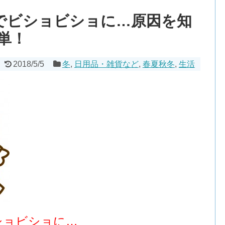
露でビショビショに…原因を知
単！
2018/5/5
冬
,
日用品・雑貨など
,
春夏秋冬
,
生活
ショビショに…