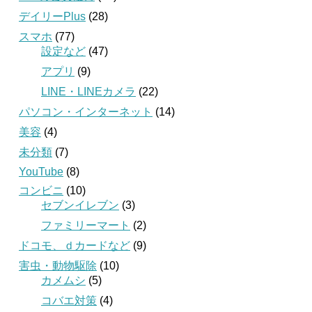
デイリーPlus
(28)
スマホ
(77)
設定など
(47)
アプリ
(9)
LINE・LINEカメラ
(22)
パソコン・インターネット
(14)
美容
(4)
未分類
(7)
YouTube
(8)
コンビニ
(10)
セブンイレブン
(3)
ファミリーマート
(2)
ドコモ、ｄカードなど
(9)
害虫・動物駆除
(10)
カメムシ
(5)
コバエ対策
(4)