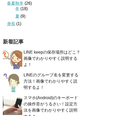
春夏秋冬
(26)
冬
(18)
夏
(9)
身長
(1)
新着記事
LINE keepの保存場所はどこ？
画像でわかりやすく説明する
よ！
LINEのグループ名を変更する
方法！画像でわかりやすく説
明するよ！
スマホ(Android)のキーボード
の操作音がうるさい！設定方
法を画像でわかりやすく説明