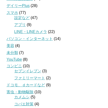
デイリーPlus
(28)
スマホ
(77)
設定など
(47)
アプリ
(9)
LINE・LINEカメラ
(22)
パソコン・インターネット
(14)
美容
(4)
未分類
(7)
YouTube
(8)
コンビニ
(10)
セブンイレブン
(3)
ファミリーマート
(2)
ドコモ、ｄカードなど
(9)
害虫・動物駆除
(10)
カメムシ
(5)
コバエ対策
(4)