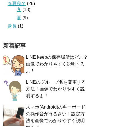
春夏秋冬
(26)
冬
(18)
夏
(9)
身長
(1)
新着記事
LINE keepの保存場所はどこ？
画像でわかりやすく説明する
よ！
LINEのグループ名を変更する
方法！画像でわかりやすく説
明するよ！
スマホ(Android)のキーボード
の操作音がうるさい！設定方
法を画像でわかりやすく説明